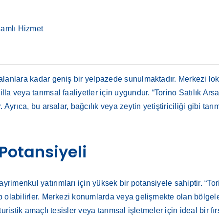
samlı Hizmet
n
 alanlara kadar geniş bir yelpazede sunulmaktadır. Merkezi loka
illa veya tarımsal faaliyetler için uygundur. “Torino Satılık A
r. Ayrıca, bu arsalar, bağcılık veya zeytin yetiştiriciliği gibi t
 Potansiyeli
yrimenkul yatırımları için yüksek bir potansiyele sahiptir. “To
ip olabilirler. Merkezi konumlarda veya gelişmekte olan bölgele
turistik amaçlı tesisler veya tarımsal işletmeler için ideal bir fır