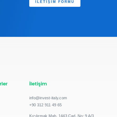
İLETİŞİM FORMU
rler
İletişim
info@invest-italy.com
+90 312 911 49 65
Kızılırmak Mah. 1443 Cad. No: 9 A/3