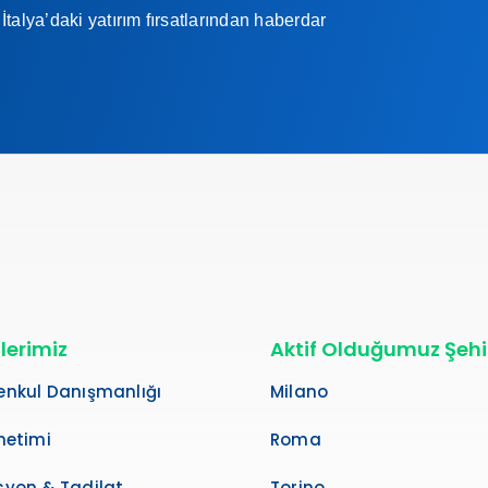
İtalya’daki yatırım fırsatlarından haberdar
lerimiz
Aktif Olduğumuz Şehi
nkul Danışmanlığı
Milano
netimi
Roma
yon & Tadilat
Torino