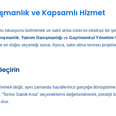
anışmanlık ve Kapsamlı Hizmet
ru lokasyonu belirlemek ve satın alma sürecini eksiksiz bir şe
nışmanlık
,
Yatırım Danışmanlığı
ve
Gayrimenkul Yönetimi
h
 size en doğru seçeneği sunar. Ayrıca, satın alma sonrası proj
Geçirin
dinmek değil, aynı zamanda hayallerinizi gerçeğe dönüştürmek i
. “Torino Satılık Arsa” seçeneklerini değerlendirerek, prestijli bi
olur.