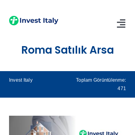
Skip
to
content
Tog
Nav
Roma Satılık Arsa
Anasayfa
Hakkımızda
Hizmetler
Invest Italy
Toplam Görüntülenme:
471
Blog
İletişim