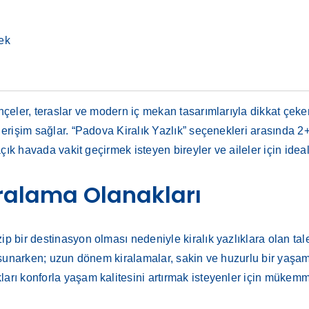
tek
ahçeler, teraslar ve modern iç mekan tasarımlarıyla dikkat çeker
ay erişim sağlar. “Padova Kiralık Yazlık” seçenekleri arasında
 açık havada vakit geçirmek isteyen bireyler ve aileler için idea
ralama Olanakları
ip bir destinasyon olması nedeniyle kiralık yazlıklara olan ta
züm sunarken; uzun dönem kiralamalar, sakin ve huzurlu bir yaş
rı konforla yaşam kalitesini artırmak isteyenler için mükemmel 