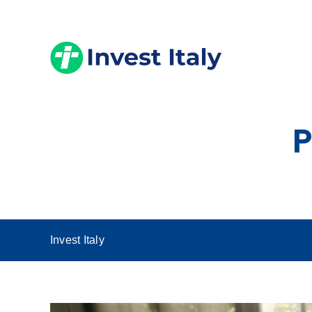
Skip
to
content
P
Invest Italy