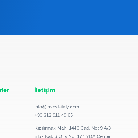
rler
İletişim
info@invest-italy.com
+90 312 911 49 65
Kızılırmak Mah. 1443 Cad. No: 9 A/3
Blok Kat: 6 Ofis No: 177 YDA Center