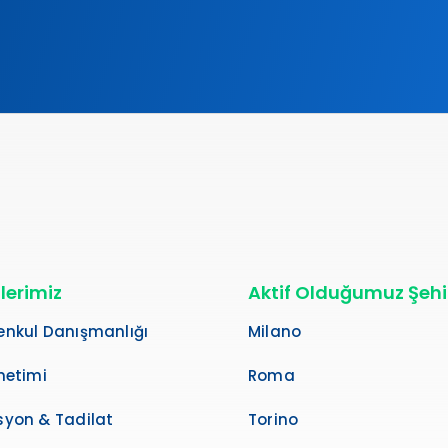
lerimiz
Aktif Olduğumuz Şehi
nkul Danışmanlığı
Milano
netimi
Roma
yon & Tadilat
Torino