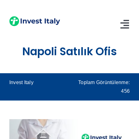
Skip
to
content
Tog
Nav
Napoli Satılık Ofis
Anasayfa
Hakkımızda
Hizmetler
Invest Italy
Toplam Görüntülenme:
456
Blog
İletişim