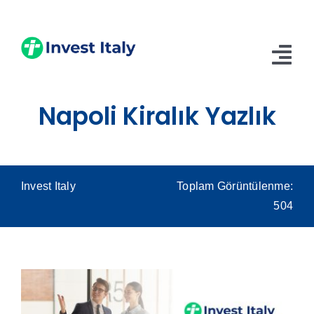
Skip
to
content
Tog
Nav
Napoli Kiralık Yazlık
Anasayfa
Hakkımızda
Hizmetler
Invest Italy
Toplam Görüntülenme:
504
Blog
İletişim