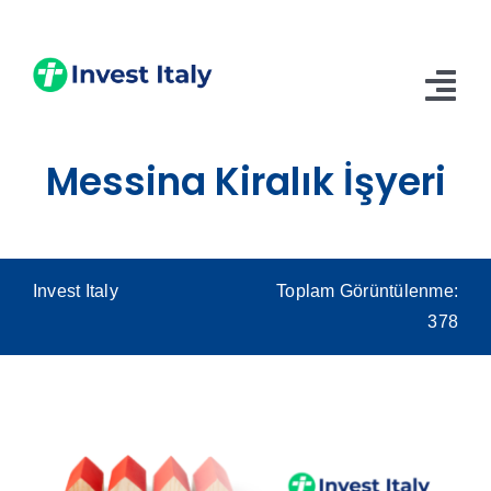
Skip
to
content
Tog
Nav
Messina Kiralık İşyeri
Anasayfa
Hakkımızda
Hizmetler
Invest Italy
Toplam Görüntülenme:
378
Blog
İletişim