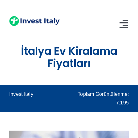
Skip
to
content
Tog
Nav
İtalya Ev Kiralama
Anasayfa
Fiyatları
Hakkımızda
Hizmetler
Blog
Invest Italy
Toplam Görüntülenme:
7.195
İletişim