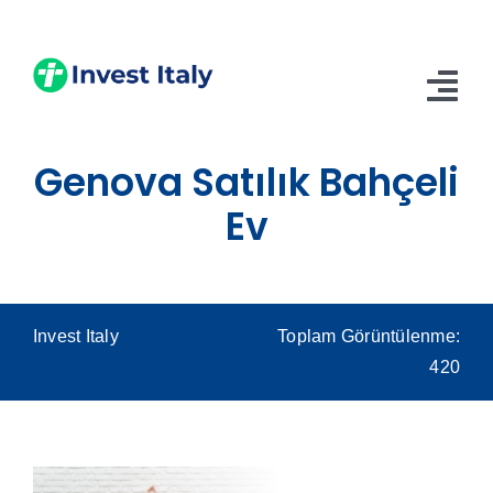
Skip
to
content
Tog
Nav
Genova Satılık Bahçeli
Anasayfa
Ev
Hakkımızda
Hizmetler
Blog
Invest Italy
Toplam Görüntülenme:
420
İletişim