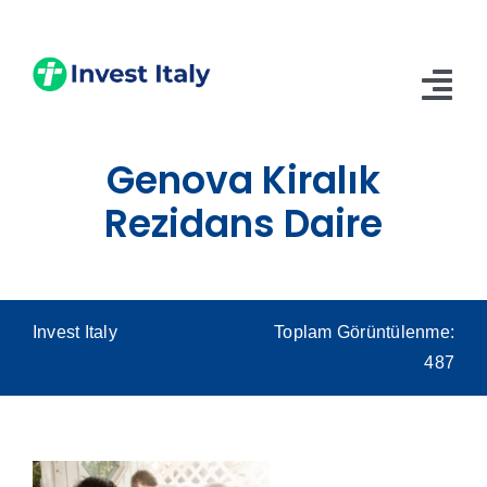
Skip
to
content
Tog
Nav
Genova Kiralık
Anasayfa
Rezidans Daire
Hakkımızda
Hizmetler
Blog
Invest Italy
Toplam Görüntülenme:
487
İletişim