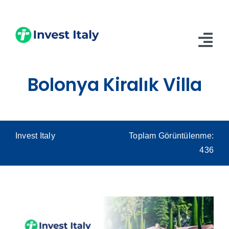
Skip
to
content
Tog
Nav
Bolonya Kiralık Villa
Anasayfa
Hakkımızda
Hizmetler
Invest Italy
Toplam Görüntülenme:
436
Blog
İletişim